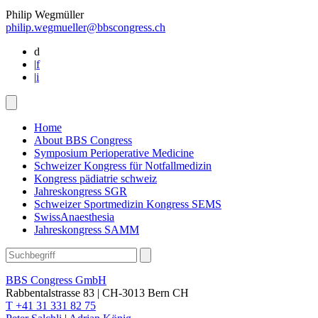
Philip Wegmüller
philip.wegmueller@bbscongress.ch
d
|
f
|
i
Home
About BBS Congress
Symposium Perioperative Medicine
Schweizer Kongress für Notfallmedizin
Kongress pädiatrie schweiz
Jahreskongress SGR
Schweizer Sportmedizin Kongress SEMS
SwissAnaesthesia
Jahreskongress SAMM
BBS Congress GmbH
Rabbentalstrasse 83
|
CH-3013
Bern
CH
T +41 31 331 82 75