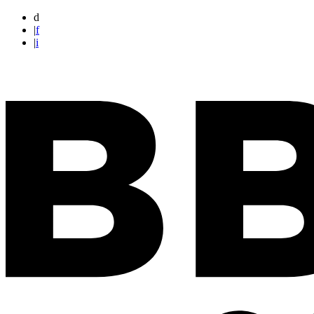
d
|
f
|
i