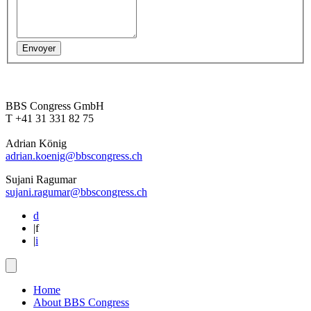
BBS Congress GmbH
T +41 31 331 82 75
Adrian König
adrian.koenig@bbscongress.ch
Sujani Ragumar
sujani.ragumar@bbscongress.ch
d
|
f
|
i
Home
About BBS Congress