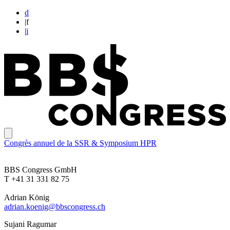
d
|
f
|
i
Congrès annuel de la SSR & Symposium HPR
BBS Congress GmbH
T +41 31 331 82 75
Adrian König
adrian.koenig@bbscongress.ch
Sujani Ragumar