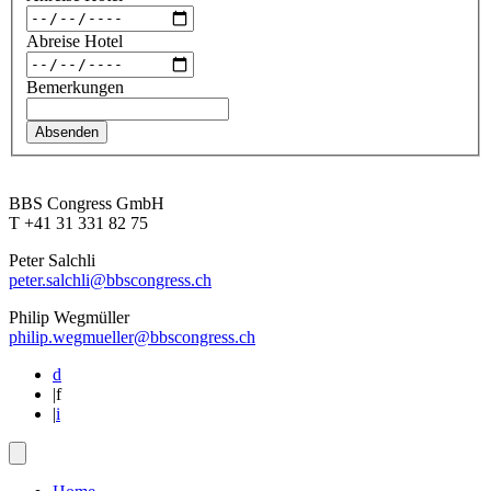
Abreise Hotel
Bemerkungen
BBS Congress GmbH
T +41 31 331 82 75
Peter Salchli
peter.salchli@bbscongress.ch
Philip Wegmüller
philip.wegmueller@bbscongress.ch
d
|
f
|
i