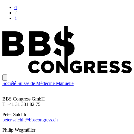
d
|
f
|
i
Société Suisse de Médecine Manuelle
BBS Congress GmbH
T +41 31 331 82 75
Peter Salchli
peter.salchli@bbscongress.ch
Philip Wegmüller