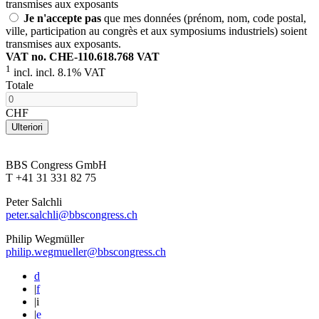
transmises aux exposants
Je n'accepte pas
que mes données (prénom, nom, code postal,
ville, participation au congrès et aux symposiums industriels) soient
transmises aux exposants.
VAT no. CHE-110.618.768 VAT
1
incl. incl. 8.1% VAT
Totale
CHF
Ulteriori
BBS Congress GmbH
T +41 31 331 82 75
Peter Salchli
peter.salchli@bbscongress.ch
Philip Wegmüller
philip.wegmueller@bbscongress.ch
d
|
f
|
i
|
e