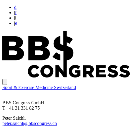
d
|
f
|
i
|
e
Sport & Exercise Medicine Switzerland
BBS Congress GmbH
T +41 31 331 82 75
Peter Salchli
peter.salchli@bbscongress.ch