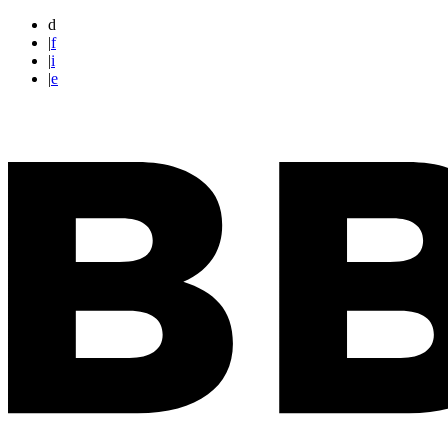
d
|
f
|
i
|
e