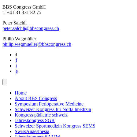
BBS Congress GmbH
T +41 31 331 82 75
Peter Salchli
peter.salchli@bbscongress.ch
Philip Wegmüller
philip.wegmueller@bbscongress.ch
d
|
f
|
i
|
e
Home
About BBS Congress
Symposium Perioperative Medicine
Schweizer Kongress für Notfallmedizin
Kongress pädiatrie schweiz
Jahreskongress SGR
Schweizer Sportmedizin Kongress SEMS
SwissAnaesthesia
Jahreskongress SAMM