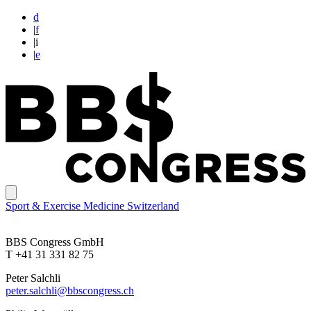
d
|
f
|
i
|
e
Sport & Exercise Medicine Switzerland
BBS Congress GmbH
T +41 31 331 82 75
Peter Salchli
peter.salchli@bbscongress.ch